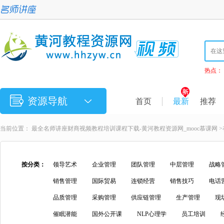
热点：
资源导航
首页
最新
推荐
当前位置：
最全名师讲座财商视频教程培训课程下载-黄河教程资源网_mooc慕课网
>
按分类：
领导艺术
企业管理
团队管理
中层管理
战略
销售管理
国际贸易
连锁经营
销售技巧
电话
品质管理
采购管理
供应链管理
生产管理
现
催眠潜能
国外公开课
NLP心理学
员工培训