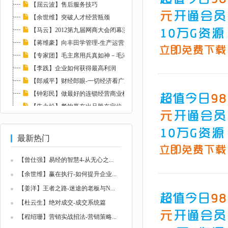
【屈云波】售后服务技巧
【余世维】突破人才经营瓶颈
【马云】2012第九届网商大会闭幕演讲
【蒋维豪】向丰田学管理-生产运营管理篇
【专家团】毛主席用兵真如神－毛泽东兵法解读...
【李践】企业如何获得最高利润
【郎咸平】财经郎眼-一切经济看广东
【钟彩民】做最好的连锁经营商业模式
【朱永松】餐饮赢在出品胜在定位
【钟灵】家居建材店面管理培训
最新热门
【曾仕强】易经的智慧4-从无心之...
【余世维】赢在执行-如何提升企业...
【姜洋】王者之路-迷途的老板与N...
【杜云生】绝对成交-成交系统篇
【程绍珊】营销实战招法-营销策略...