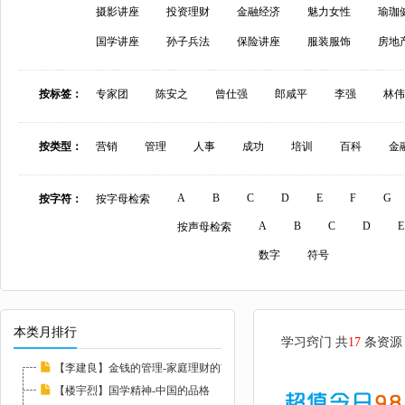
摄影讲座
投资理财
金融经济
魅力女性
瑜珈
国学讲座
孙子兵法
保险讲座
服装服饰
房地
按标签：
专家团
陈安之
曾仕强
郎咸平
李强
林伟
按类型：
营销
管理
人事
成功
培训
百科
金
A
B
C
D
E
F
G
按字符：
按字母检索
A
B
C
D
E
按声母检索
数字
符号
本类月排行
学习窍门 共
17
条资源
【李建良】金钱的管理-家庭理财的玄机与陷阱
【楼宇烈】国学精神-中国的品格