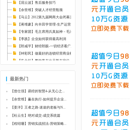
【屈云波】售后服务技巧
【余世维】突破人才经营瓶颈
【马云】2012第九届网商大会闭幕演讲
【蒋维豪】向丰田学管理-生产运营管理篇
【专家团】毛主席用兵真如神－毛泽东兵法解读...
【李践】企业如何获得最高利润
【郎咸平】财经郎眼-一切经济看广东
【钟彩民】做最好的连锁经营商业模式
【朱永松】餐饮赢在出品胜在定位
【钟灵】家居建材店面管理培训
最新热门
【曾仕强】易经的智慧4-从无心之...
【余世维】赢在执行-如何提升企业...
【姜洋】王者之路-迷途的老板与N...
【杜云生】绝对成交-成交系统篇
【程绍珊】营销实战招法-营销策略...