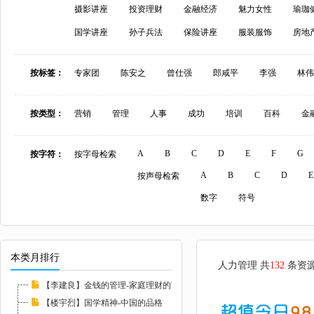
摄影讲座
投资理财
金融经济
魅力女性
瑜珈
国学讲座
孙子兵法
保险讲座
服装服饰
房地
按标签：
专家团
陈安之
曾仕强
郎咸平
李强
林伟
按类型：
营销
管理
人事
成功
培训
百科
金
A
B
C
D
E
F
G
按字符：
按字母检索
A
B
C
D
E
按声母检索
数字
符号
本类月排行
人力管理 共
132
条资
【李建良】金钱的管理-家庭理财的玄机与陷阱
【楼宇烈】国学精神-中国的品格