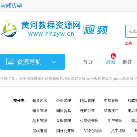
热点：
资源导航
首页
最新
推荐
当前位置：
最全名师讲座财商视频教程培训课程下载-黄河教程资源网_mooc慕课网
>
按分类：
领导艺术
企业管理
团队管理
中层管理
战略
销售管理
国际贸易
连锁经营
销售技巧
电话
品质管理
采购管理
供应链管理
生产管理
现
催眠潜能
国外公开课
NLP心理学
员工培训