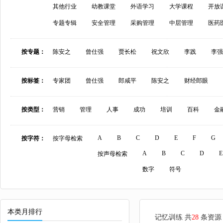
其他行业
幼教课堂
外语学习
大学课程
开放
专题专辑
安全管理
采购管理
中层管理
医药
按专题：
陈安之
曾仕强
贾长松
祝文欣
李践
李强
按标签：
专家团
曾仕强
郎咸平
陈安之
财经郎眼
按类型：
营销
管理
人事
成功
培训
百科
金
A
B
C
D
E
F
G
按字符：
按字母检索
A
B
C
D
E
按声母检索
数字
符号
本类月排行
记忆训练 共
28
条资源