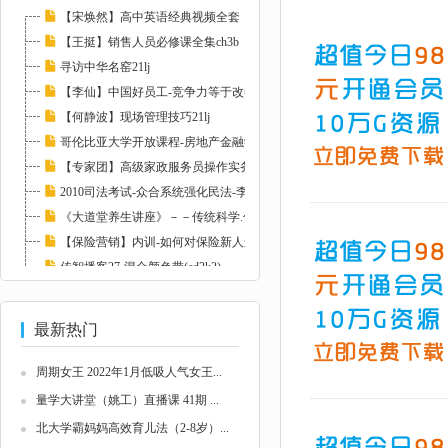
【宋焕然】高中英语经典视频全套
【王挺】销售人员必修课全集ch3b
寻访中华名窑21lj
【李仙】中国好员工-竞争力等于改善力
【何静波】现场管理技巧21lj
哥伦比亚大学开放课程-房地产金融学 I(ed2k2)...
【专家团】高级家政服务员操作实务21lj
2010司法考试-众合系统强化民法-李建伟.mp3(e...
《大道堂养生讲座》－－传统科学.优生优育(ed...
【保险营销】内训-如何对保险新人进行有效辅导...
传智播客27-混合颜色带(ed2k2)
【大学课堂】-人工智能导论ch3b
最新热门
周期女王 2022年1月低吸人气女王...
量学大讲堂（姚工）直播课 41期 ...
北大学霸妈妈高效育儿法（2-8岁）...