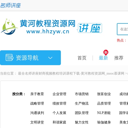
热点：
资源导航
首页
最新
推荐
当前位置：
最全名师讲座财商视频教程培训课程下载-黄河教程资源网_mooc慕课网
>
按分类：
亲子教育
企业管理
市场营销
致富创业
成功
战略管理
绩效管理
生产物流
品质管理
管理
沟通谈判
个人发展
团队管理
NLP潜能
国学
文明讲堂
和谐家庭
魅力女性
瑜伽健身
美食